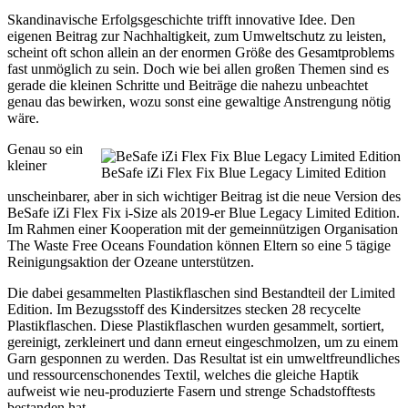
Skandinavische Erfolgsgeschichte trifft innovative Idee. Den
eigenen Beitrag zur Nachhaltigkeit, zum Umweltschutz zu leisten,
scheint oft schon allein an der enormen Größe des Gesamtproblems
fast unmöglich zu sein. Doch wie bei allen großen Themen sind es
gerade die kleinen Schritte und Beiträge die nahezu unbeachtet
genau das bewirken, wozu sonst eine gewaltige Anstrengung nötig
wäre.
Genau so ein
kleiner
BeSafe iZi Flex Fix Blue Legacy Limited Edition
unscheinbarer, aber in sich wichtiger Beitrag ist die neue Version des
BeSafe iZi Flex Fix i-Size als 2019-er Blue Legacy Limited Edition.
Im Rahmen einer Kooperation mit der gemeinnützigen Organisation
The Waste Free Oceans Foundation können Eltern so eine 5 tägige
Reinigungsaktion der Ozeane unterstützen.
Die dabei gesammelten Plastikflaschen sind Bestandteil der Limited
Edition. Im Bezugsstoff des Kindersitzes stecken 28 recycelte
Plastikflaschen. Diese Plastikflaschen wurden gesammelt, sortiert,
gereinigt, zerkleinert und dann erneut eingeschmolzen, um zu einem
Garn gesponnen zu werden. Das Resultat ist ein umweltfreundliches
und ressourcenschonendes Textil, welches die gleiche Haptik
aufweist wie neu-produzierte Fasern und strenge Schadstofftests
bestanden hat.