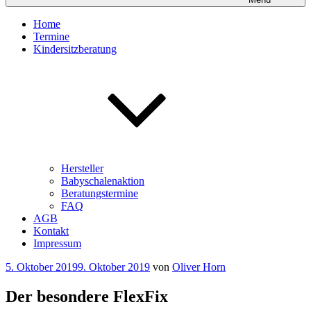
Home
Termine
Kindersitzberatung
Hersteller
Babyschalenaktion
Beratungstermine
FAQ
AGB
Kontakt
Impressum
Veröffentlicht
5. Oktober 2019
9. Oktober 2019
von
Oliver Horn
am
Der besondere FlexFix